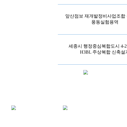
앞산점보 재개발정비사업조합
풍동실험용역
세종시 행정중심복합도시 4-2
H3BL 주상복합 신축설