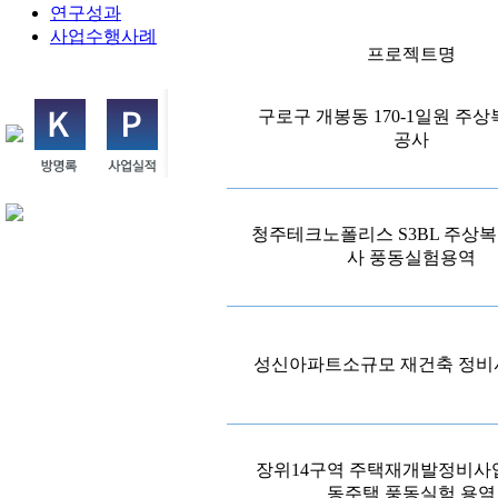
연구성과
사업수행사례
프로젝트명
구로구 개봉동 170-1일원 주
공사
청주테크노폴리스 S3BL 주상
사 풍동실험용역
성신아파트소규모 재건축 정비
장위14구역 주택재개발정비사
동주택 풍동실험 용역